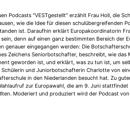
uen Podcasts "VESTgestellt" erzählt Frau Holl, die Sch
ausen, wie die Idee für diesen schulübergreifenden P
anden ist. Daraufhin erklärt Europakoordinatorin Fr
sein, denn auf einen ganz bestimmten Bereich der Eur
en genauer eingegangen werden: Die Botschafterschu
ines Zeichens Seniorbotschafter, beschreibt, wie da
ent geworden ist, und erklärt, was zu tun ist, um selb
e Schülerin und Juniorbotschafterin Charlotte von e
fterschule in den Niederlanden besucht hat. Zu guter
hlaufruf zur Europawahl, die am 9. Juni stattfindet 
lten. Moderiert und produziert wird der Podcast von